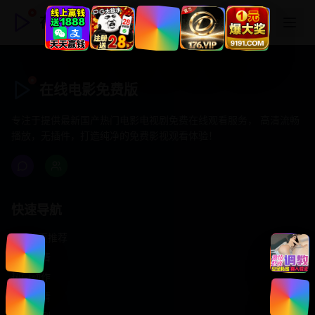
在线电影免费版
在线电影免费版
专注于提供最新国产热门电影电视剧免费在线观看服务， 高清流畅
播放，无插件，打造纯净的免费影视观看体验！
快速导航
首页推荐
精选剧情
热门动作
浪漫爱情